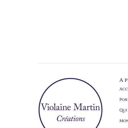
A 
Acc
Por
Qui 
Mon